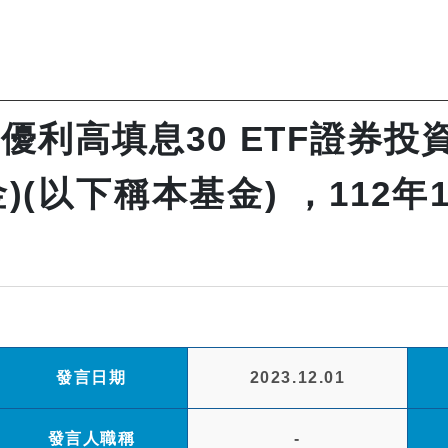
利高填息30 ETF證券投
(以下稱本基金) ，112年
發言日期
2023.12.01
發言人職稱
-