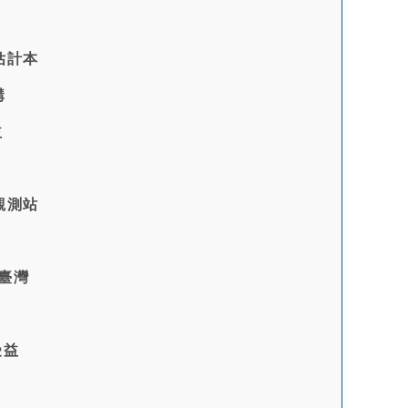
估計本
購
益
觀測站
臺灣
受益