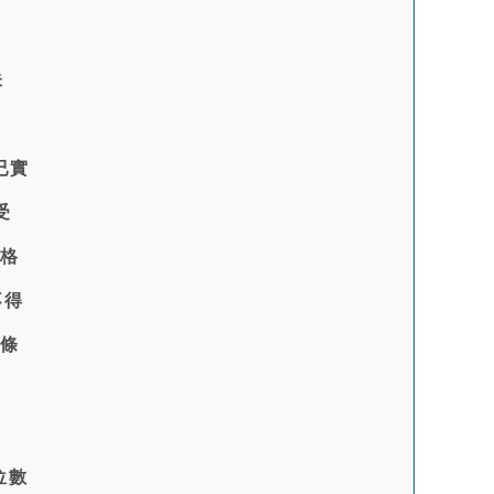
未
已實
受
價格
不得
述條
位數