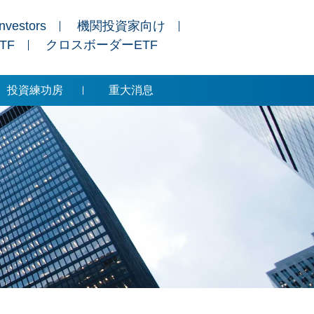
Investors
機関投資家向け
ETF
クロスボーダーETF
投資練功房
重大消息