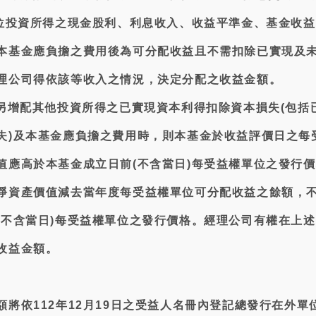
單位投資所得之現金股利、利息收入、收益平準金、基金收益
本基金應負擔之費用後為可分配收益且不需扣除已實現及
理公司得依該等收入之情況，決定分配之收益金額。
若另增配其他投資所得之已實現資本利得扣除資本損失(包括
失)及本基金應負擔之費用時，則本基金於收益評價日之每
值應高於本基金成立日前(不含當日)每受益權單位之發行
淨資產價值減去當年度每受益權單位可分配收益之餘額，
(不含當日)每受益權單位之發行價格。經理公司有權在上
收益金額。
將依112年12月19日之受益人名冊內登記總發行在外單