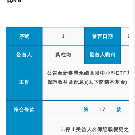
序號
1
發言日期
20
發言人
葉柱均
發言人職稱
公告台新臺灣永續高息中小型ETF基
主旨
保證收益及配息)(以下簡稱本基金)，民
配
符合條款
第
17
款
1.停止受益人名簿記載變更之