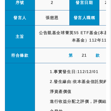
序號
2
發言日期
20
發言人
張慈恩
發言人職稱
公告凱基全球菁英55 ETF基金(本
主旨
本基金）112年11
符合條款
第
21
款
1.事實發生日:112/12/01
2.發生緣由:依本基金信託契約
淨資產價值
進行收益分配之評價，評價結果