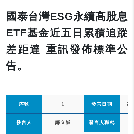
國泰台灣ESG永續高股息
ETF基金近五日累積追蹤
差距達 重訊發佈標準公
告。
序號
1
發言日期
20
發言人
鄭立誠
發言人職稱