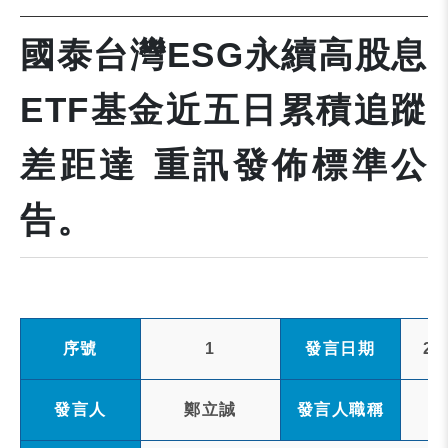
國泰台灣ESG永續高股息
ETF基金近五日累積追蹤
差距達 重訊發佈標準公
告。
序號
1
發言日期
20
發言人
鄭立誠
發言人職稱