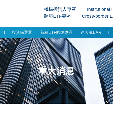
機構投資人專區
Institutional 
跨境ETF專區
Cross-border 
投資篩選器
新種ETF哈燒專區
達人講BAR
重大消息