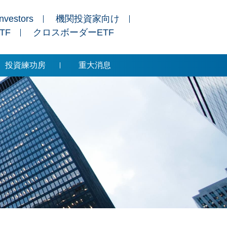
Investors
機関投資家向け
ETF
クロスボーダーETF
投資練功房
重大消息