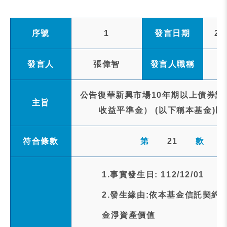
序號
1
發言日期
20
發言人
張偉智
發言人職稱
公告復華新興市場10年期以上債券證
主旨
收益平準金） (以下稱本基金)民
符合條款
第
21
款
1.事實發生日: 112/12/01
2.發生緣由:依本基金信託契約第
金淨資產價值