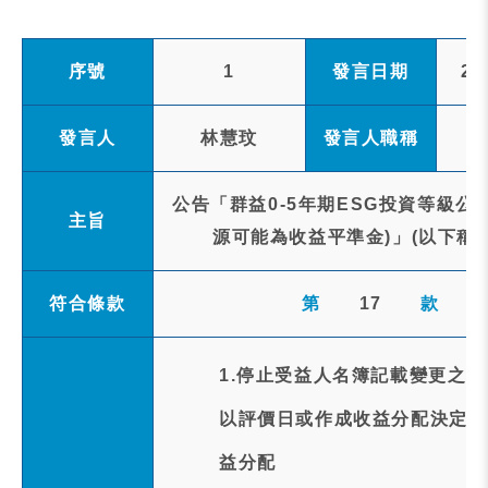
序號
1
發言日期
20
發言人
林慧玟
發言人職稱
公告「群益0-5年期ESG投資等級公
主旨
源可能為收益平準金)」(以下稱本基
符合條款
第
17
款
1.停止受益人名簿記載變更之事
以評價日或作成收益分配決定日(1
益分配