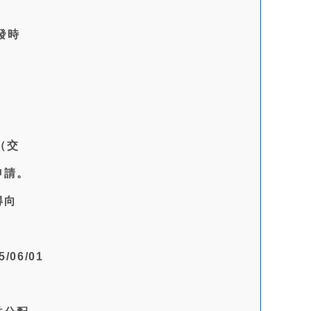
發時
（交
申請。
得向
06/01