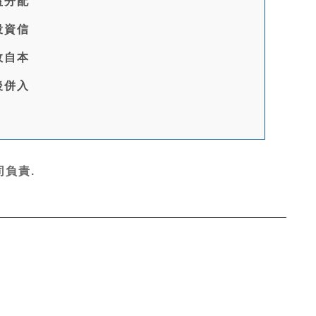
益分配
投資信
故自本
後併入
負責.