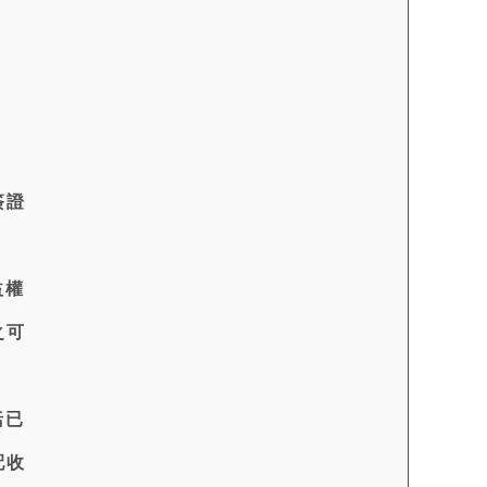
簽證
益權
之可
括已
配收