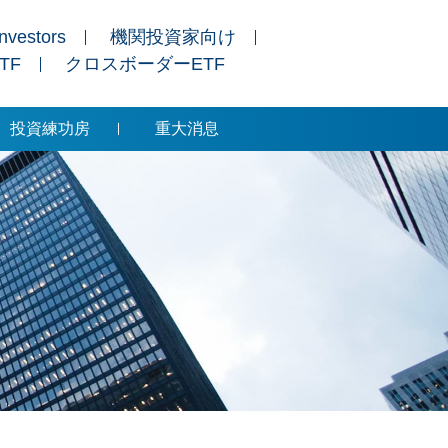
Investors
機関投資家向け
ETF
クロスボーダーETF
投資練功房
重大消息