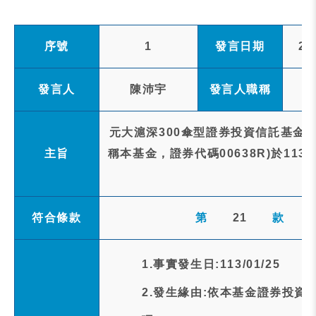
序號
1
發言日期
20
發言人
陳沛宇
發言人職稱
元大滬深300傘型證券投資信託基金之
主旨
稱本基金，證券代碼00638R)於11
符合條款
第
21
款
1.事實發生日:113/01/25
2.發生緣由:依本基金證券投資