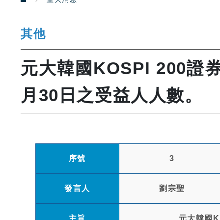
其他
元大韓國KOSPI 200
月30日之受益人人數。
序號
3
發言人
劉宗聖
主旨
元大韓國K