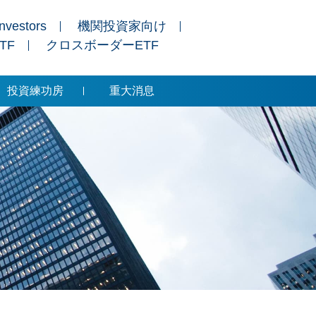
Investors
機関投資家向け
ETF
クロスボーダーETF
投資練功房
重大消息