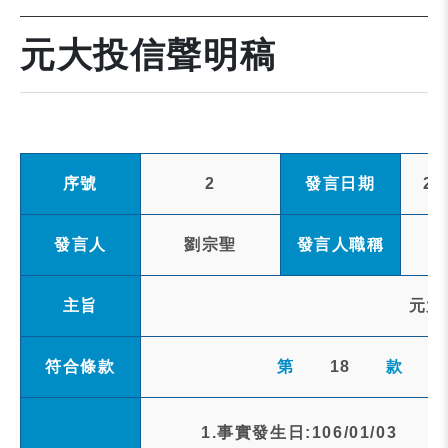
元大投信聲明稿
序號
2
發言日期
20
發言人
劉宗聖
發言人職稱
主旨
元大
符合條款
第
18
款
1.事實發生日:106/01/03