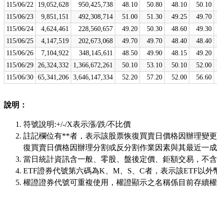
115/06/22
19,052,628
950,425,738
48.10
50.80
48.10
50.10
115/06/23
9,851,151
492,308,714
51.00
51.30
49.25
49.70
115/06/24
4,624,461
228,560,657
49.20
50.30
48.60
49.30
115/06/25
4,147,519
202,673,068
49.70
49.70
48.40
48.40
115/06/26
7,104,922
348,145,611
48.50
49.90
48.15
49.20
115/06/29
26,324,332
1,366,672,261
50.10
53.10
50.10
52.00
115/06/30
65,341,206
3,646,147,334
52.20
57.20
52.00
56.60
說明：
符號說明:+/-/X表示漲/跌/不比價
註記欄位有**者，表示該股票恢復買賣日價格因辦理變
復買賣日價格因辦理分割或反分割作業因素與其最近一成
當日統計資訊含一般、零股、盤後定價、鉅額交易，不含
ETF證券代號第六碼為K、M、S、C者，表示該ETF以外
權證證券代號可重複使用，權證顯示之名稱係目前存續權