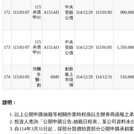
115
中央
央債
172
115/01/07
A151AD
登錄
114/12/29
115/01/05
900,000
甲01
公債
115
中央
央債
173
115/01/07
A151AO
登錄
114/12/29
115/01/05
1,350,000
甲01
公債
沛爾
創新
生
板上
174
115/01/05
6949
114/12/29
114/12/31
510,000
醫-
市現
創
增
說明：
以上公開申購抽籤等相關作業時程係以主辦券商函報之承
投資人查詢「公開申購公告-抽籤日程表」某公司資料未
自114年3月31日起，採部分競價拍賣部分公開申購承